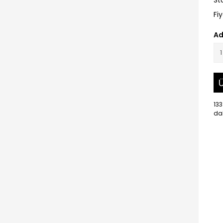
St
Fi
Ad
Ü
133
dah