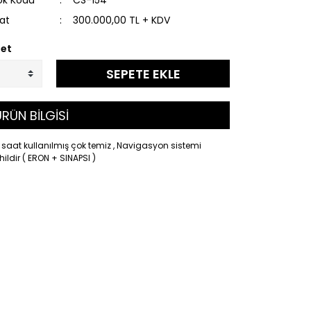
ok Kodu
CS-154
yat
300.000,00 TL + KDV
et
SEPETE EKLE
RÜN BİLGİSİ
 saat kullanılmış çok temiz , Navigasyon sistemi
ildir ( ERON + SINAPSI )