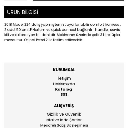
ÜRÜN BİLGİSİ
2018 Model 224 dalış yapmış temiz , ayarlanabilir comfort harness ,
2 adet 50 cm LP Hortum ve quick connect bağlantı , handle , servis
kiti ve kalibrasyon kiti dahildir. Makinanın üzerinde çelik 3 Litre tüpler
mevcuttur. Orjinal Petrel 2 ile teslim edilecektir.
KURUMSAL
İletişim
Hakkımızda
Katalog
SSS
ALIŞVERİŞ
Gizlilik ve Güvenlik
İptal ve İade Şartları
Mesafeli Satış Sözleşmesi