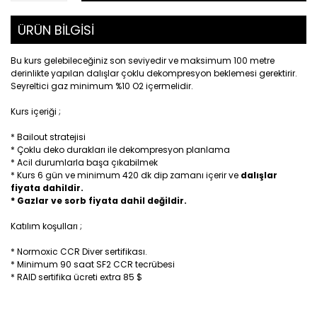
ÜRÜN BİLGİSİ
Bu kurs gelebileceğiniz son seviyedir ve maksimum 100 metre
derinlikte yapılan dalışlar çoklu dekompresyon beklemesi gerektirir.
Seyreltici gaz minimum %10 O2 içermelidir.
Kurs içeriği ;
* Bailout stratejisi
* Çoklu deko durakları ile dekompresyon planlama
* Acil durumlarla başa çıkabilmek
* Kurs 6 gün ve minimum 420 dk dip zamanı içerir ve
dalışlar
fiyata dahildir.
* Gazlar ve sorb fiyata dahil değildir.
Katılım koşulları ;
* Normoxic CCR Diver sertifikası.
* Minimum 90 saat SF2 CCR tecrübesi
* RAID sertifika ücreti extra 85 $