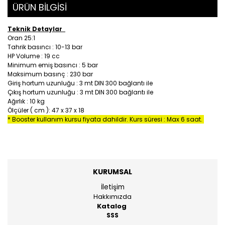
ÜRÜN BİLGİSİ
Teknik Detaylar
Oran 25:1
Tahrik basıncı : 10-13 bar
HP Volume : 19 cc
Minimum emiş basıncı : 5 bar
Maksimum basınç : 230 bar
Giriş hortum uzunluğu : 3 mt DIN 300 bağlantı ile
Çıkış hortum uzunluğu : 3 mt DIN 300 bağlantı ile
Ağırlık : 10 kg
Ölçüler ( cm ): 47 x 37 x 18
* Booster kullanım kursu fiyata dahildir. Kurs süresi : Max 6 saat.
KURUMSAL
İletişim
Hakkımızda
Katalog
SSS