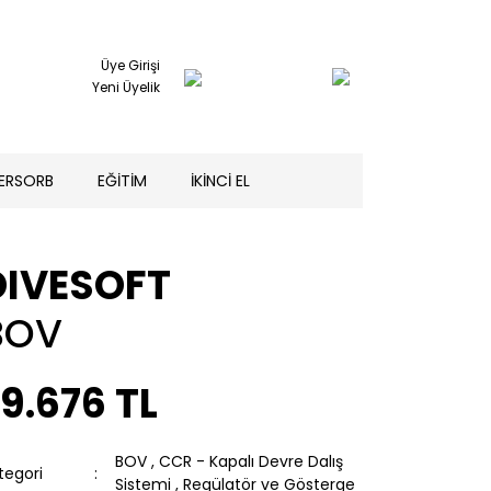
Üye Girişi
Yeni Üyelik
TERSORB
EĞİTİM
İKİNCİ EL
DIVESOFT
BOV
9.676 TL
BOV
,
CCR - Kapalı Devre Dalış
tegori
Sistemi
,
Regülatör ve Gösterge