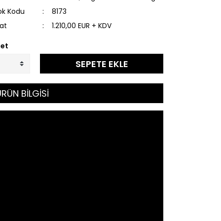
ok Kodu
8173
yat
1.210,00 EUR + KDV
et
SEPETE EKLE
RÜN BİLGİSİ