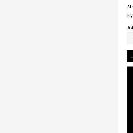
St
Fi
Ad
Ü