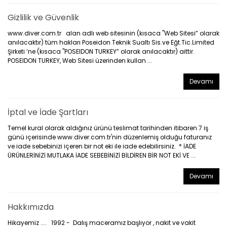
Gizlilik ve Güvenlik
www.diver.com.tr alan adlı web sitesinin (kısaca "Web Sitesi” olarak
anılacaktır) tüm hakları Poseidon Teknik Sualtı Sis.ve Eğt.Tic.Limited
Şirketi ’ne (kısaca "POSEIDON TURKEY” olarak anılacaktır) aittir.
POSEIDON TURKEY, Web Sitesi üzerinden kullan ...
Devamı
İptal ve İade Şartları
Temel kural olarak aldığınız ürünü teslimat tarihinden itibaren 7 iş
günü içerisinde www.diver.com.tr'nin düzenlemiş olduğu faturanız
ve iade sebebinizi içeren bir not eki ile iade edebilirsiniz. * İADE
ÜRÜNLERİNİZİ MUTLAKA İADE SEBEBİNİZİ BİLDİREN BİR NOT EKİ VE ...
Devamı
Hakkımızda
Hikayemiz .... 1992 - Dalış maceramız başlıyor , nakit ve vakit